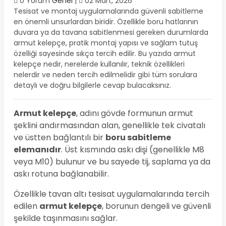
0 Yorum
Genel
|
02 Mart, 2026
Tesisat ve montaj uygulamalarında güvenli sabitleme
en önemli unsurlardan biridir. Özellikle boru hatlarının
duvara ya da tavana sabitlenmesi gereken durumlarda
armut kelepçe, pratik montaj yapısı ve sağlam tutuş
özelliği sayesinde sıkça tercih edilir. Bu yazıda armut
kelepçe nedir, nerelerde kullanılır, teknik özellikleri
nelerdir ve neden tercih edilmelidir gibi tüm sorulara
detaylı ve doğru bilgilerle cevap bulacaksınız.
Armut kelepçe
, adını gövde formunun armut
şeklini andırmasından alan, genellikle tek civatalı
ve üstten bağlantılı bir
boru sabitleme
elemanıdır
. Üst kısmında askı dişi (genellikle M8
veya M10) bulunur ve bu sayede tij, saplama ya da
askı rotuna bağlanabilir.
Özellikle tavan altı tesisat uygulamalarında tercih
edilen
armut kelepçe
, borunun dengeli ve güvenli
şekilde taşınmasını sağlar.