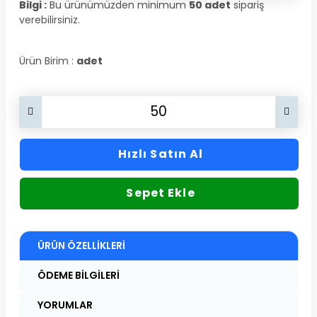
Bilgi :
Bu ürünümüzden minimum
50 adet
sipariş
verebilirsiniz.
Ürün Birim :
adet
Hızlı Satın Al
Sepet Ekle
ÜRÜN ÖZELLIKLERI
ÖDEME BILGILERI
YORUMLAR