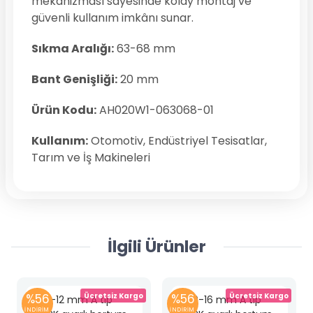
mekanizması sayesinde kolay montaj ve
güvenli kullanım imkânı sunar.
Sıkma Aralığı:
63-68 mm
Bant Genişliği:
20 mm
Ürün Kodu:
AH020W1-063068-01
Kullanım:
Otomotiv, Endüstriyel Tesisatlar,
Tarım ve İş Makineleri
İlgili Ürünler
%56
Ücretsiz Kargo
%56
Ücretsiz Kargo
İNDİRİM
İNDİRİM