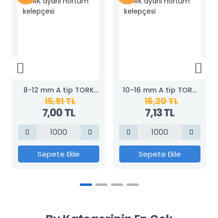
8-12 mm A tip TORK
10-16 mm A tip TORK
15,91 TL
16,20 TL
ayarlı hortum
ayarlı hortum
7,00 TL
7,13 TL
kelepçesi
kelepçesi
Sepete Ekle
Sepete Ekle