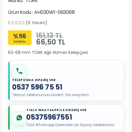
Marka :
TORK
Ürün Kodu : AH020W1-063068
(0 Yorum)
151,13 TL
%56
66,50
TL
İNDİRİM
63-68 mm TORK Ağır Hizmet Kelepçesi
TELEFONDA SİPARİŞ VER
0537 596 75 51
Tıklayın, telefonunuzu bırakın. Sizi arayalım.
TIKLA WHATSAPP İLE SİPARİŞ VER
05375967551
7x24 Whatsapp Üzerinden de Sipariş Verebilirsiniz.