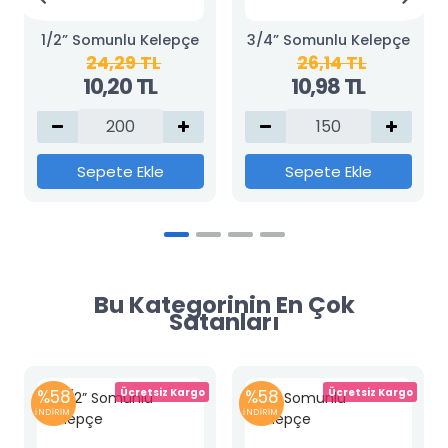
1/2” Somunlu Kelepçe
3/4” Somunlu Kelepçe
24,29 TL
26,14 TL
10,20 TL
10,98 TL
Sepete Ekle
Sepete Ekle
Bu Kategorinin En Çok
Satanları
%58
Ücretsiz Kargo
%58
Ücretsiz Kargo
İNDİRİM
İNDİRİM