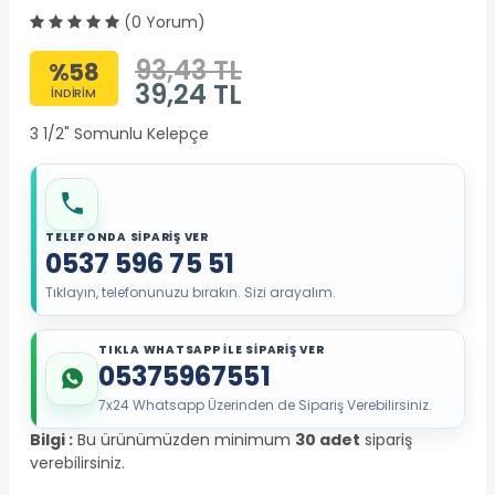
(0 Yorum)
93,43 TL
%58
39,24
TL
İNDİRİM
3 1/2" Somunlu Kelepçe
TELEFONDA SİPARİŞ VER
0537 596 75 51
Tıklayın, telefonunuzu bırakın. Sizi arayalım.
TIKLA WHATSAPP İLE SİPARİŞ VER
05375967551
7x24 Whatsapp Üzerinden de Sipariş Verebilirsiniz.
Bilgi :
Bu ürünümüzden minimum
30 adet
sipariş
verebilirsiniz.