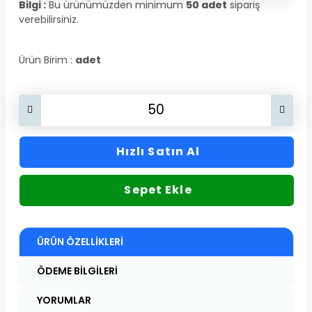
Bilgi :
Bu ürünümüzden minimum
50 adet
sipariş
verebilirsiniz.
Ürün Birim :
adet
Hızlı Satın Al
Sepet Ekle
ÜRÜN ÖZELLIKLERI
ÖDEME BILGILERI
YORUMLAR