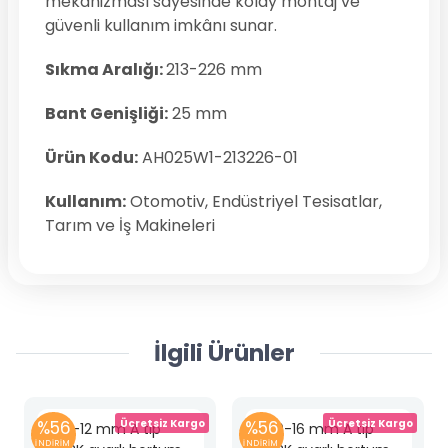
mekanizması sayesinde kolay montaj ve
güvenli kullanım imkânı sunar.
Sıkma Aralığı:
213-226 mm
Bant Genişliği:
25 mm
Ürün Kodu:
AH025W1-213226-01
Kullanım:
Otomotiv, Endüstriyel Tesisatlar,
Tarım ve İş Makineleri
İlgili Ürünler
%56
Ücretsiz Kargo
%56
Ücretsiz Kargo
İNDİRİM
İNDİRİM