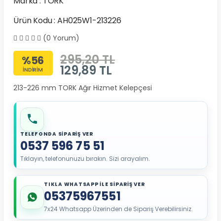
Marka :
TORK
Ürün Kodu : AH025W1-213226
(0 Yorum)
295,20 TL
%56
129,89
TL
İNDİRİM
213-226 mm TORK Ağır Hizmet Kelepçesi
TELEFONDA SİPARİŞ VER
0537 596 75 51
Tıklayın, telefonunuzu bırakın. Sizi arayalım.
TIKLA WHATSAPP İLE SİPARİŞ VER
05375967551
7x24 Whatsapp Üzerinden de Sipariş Verebilirsiniz.