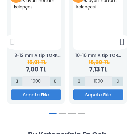
8-12 mm A tip TORK
10-16 mm A tip TORK
15,91 TL
16,20 TL
ayarlı hortum
ayarlı hortum
7,00 TL
7,13 TL
kelepçesi
kelepçesi
Sepete Ekle
Sepete Ekle