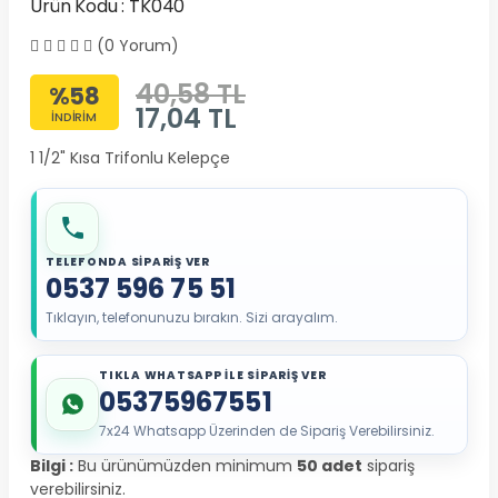
Ürün Kodu : TK040
(0 Yorum)
40,58 TL
%58
17,04
TL
İNDİRİM
1 1/2" Kısa Trifonlu Kelepçe
TELEFONDA SİPARİŞ VER
0537 596 75 51
Tıklayın, telefonunuzu bırakın. Sizi arayalım.
TIKLA WHATSAPP İLE SİPARİŞ VER
05375967551
7x24 Whatsapp Üzerinden de Sipariş Verebilirsiniz.
Bilgi :
Bu ürünümüzden minimum
50 adet
sipariş
verebilirsiniz.