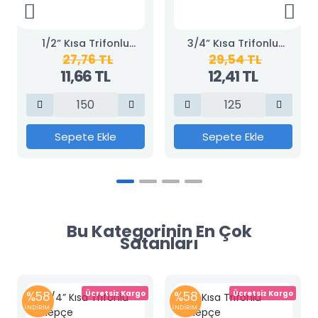
1/2” Kısa Trifonlu
3/4” Kısa Trifonlu
27,76 TL
29,54 TL
Kelepçe
Kelepçe
11,66 TL
12,41 TL
Sepete Ekle
Sepete Ekle
Bu Kategorinin En Çok
Satanları
%58
Ücretsiz Kargo
%58
Ücretsiz Kargo
İNDİRİM
İNDİRİM