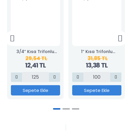
3/4” Kısa Trifonlu
1” Kısa Trifonlu
29,54 TL
31,85 TL
Kelepçe
Kelepçe
12,41 TL
13,38 TL
Sepete Ekle
Sepete Ekle